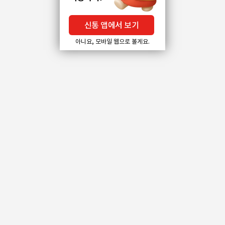
신통 앱에서 보기
아니요, 모바일 웹으로 볼게요.