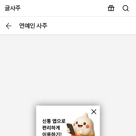
글사주
연예인 사주