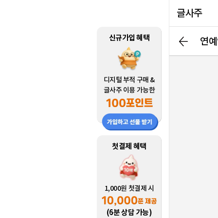
글사주
신규가입 혜택
연예
디지털 부적 구매 &
글사주 이용 가능한
첫결제 혜택
1,000원 첫결제 시
(6분 상담 가능)