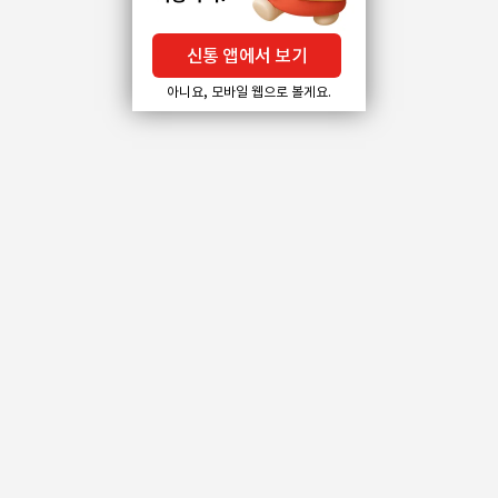
신통 앱에서 보기
아니요, 모바일 웹으로 볼게요.