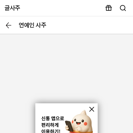
글사주
연예인 사주