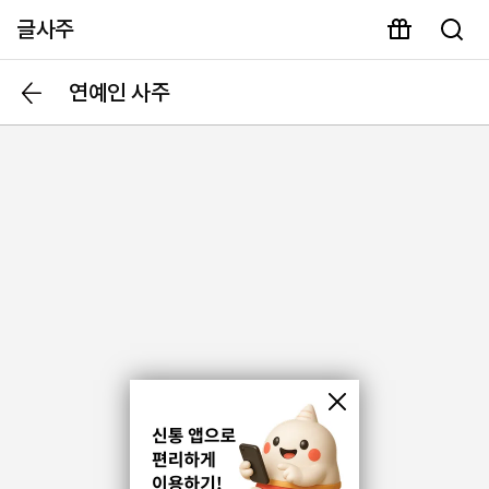
글사주
연예인 사주