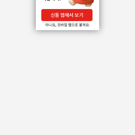
신통 앱에서 보기
아니요, 모바일 웹으로 볼게요.