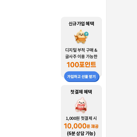
신규가입 혜택
디지털 부적 구매 &
글사주 이용 가능한
첫결제 혜택
1,000원 첫결제 시
(6분 상담 가능)